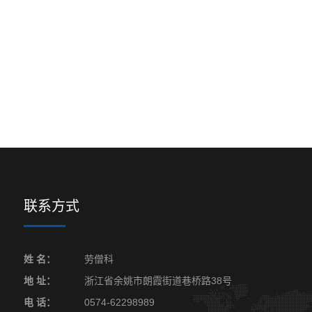
联系方式
姓 名：
劳僧科
地 址：
浙江省余姚市朗霞街道巷桥路38号
电 话：
0574-62298989