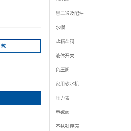
黑二通及配件
水帽
盐箱盐阀
下载
液体开关
负压阀
家用软水机
压力表
电磁阀
不锈钢模壳